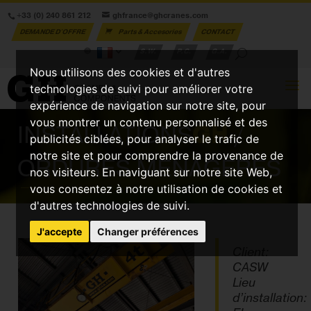
+33 (0) 240 861 212
ghfrance@ghcranes.com
DEMANDE D'OFFRE
Parts & Accesories
CONTACT
S.W.
P.C.
G.A.
Nous utilisons des cookies et d'autres
technologies de suivi pour améliorer votre
expérience de navigation sur notre site, pour
vous montrer un contenu personnalisé et des
INSTALLATIONS
GH
/
publicités ciblées, pour analyser le trafic de
notre site et pour comprendre la provenance de
ORDURES MÉNAGÈRES
nos visiteurs. En naviguant sur notre site Web,
vous consentez à notre utilisation de cookies et
d'autres technologies de suivi.
J'accepte
Changer préférences
Client:
CASW
Lieu
d’installation: