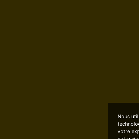
Nous util
technolog
votre ex
notre sit