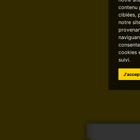
contenu p
ciblées, 
notre sit
provenan
naviguant
consentez
cookies 
suivi.
J'accep