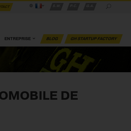
S.W.
P.C.
G.A.
TACT
ENTREPRISE
BLOG
GH STARTUP FACTORY
TOMOBILE DE